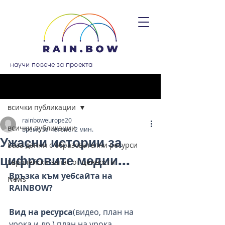
научи повече за проекта
Публикация
всички публикации
rainboweurope20
всички публикации
време за четене: 2 мин.
Ужасни истории за
База данни с образователни ресурси
цифровите медии...
Европейски запас от ценности
Връзка към уебсайта на 
News
RAINBOW?
Вид на ресурса
(видео, план на 
урока и др.) план на урока