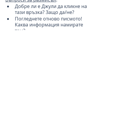
Добре ли е Джули да кликне на 
тази връзка? Защо да/не?
Погледнете отново писмото! 
Каква информация намирате 
там?
Какво бихте направили, ако 
получите подобен имейл?
Етап 3:
Учениците записват сами 
отговорите на въпросите за 
размисъл
Фаза 4:
Учениците обменят 
отговорите си в подгрупи (съставът 
и групирането се определят 
свободно)
Етап 5:
Възможно разширение: 
учениците правят кратко резюме и 
формулират отговори на 
въвеждащите въпроси.