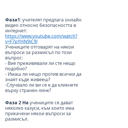
Фаза1
: учителят предлага онлайн 
видео относно безопасността в 
интернет:
https://www.youtube.com/watch?
v=F7pYHN9iC9I
Учениците отговарят на някои 
въпроси за размисъл по този 
въпрос:
- Вие преживявали ли сте нещо 
подобно?
- Имаш ли нещо против всички да 
знаят къде живееш?
-Случвало ли ви се е да кликнете 
върху странен линк?
Фаза 2 На
 учениците се дават 
няколко казуси, към които има 
прикачени някои въпроси за 
размисъл.