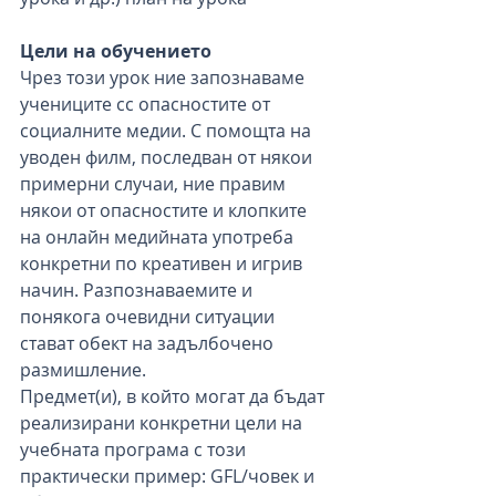
Цели на обучението
Чрез този урок ние запознаваме 
учениците сс опасностите от 
социалните медии. С помощта на 
уводен филм, последван от някои 
примерни случаи, ние правим 
някои от опасностите и клопките 
на онлайн медийната употреба 
конкретни по креативен и игрив 
начин. Разпознаваемите и 
понякога очевидни ситуации 
стават обект на задълбочено 
размишление.
Предмет(и), в който могат да бъдат 
реализирани конкретни цели на 
учебната програма с този 
практически пример: GFL/човек и 