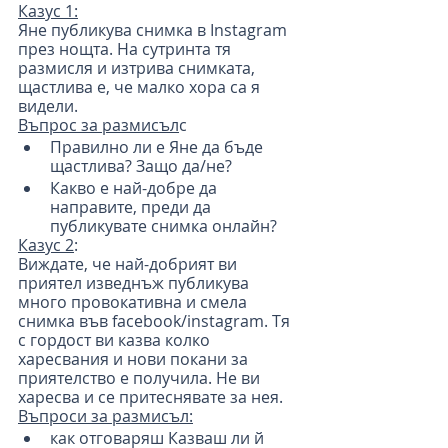
Казус 1:
Яне публикува снимка в Instagram 
през нощта. На сутринта тя 
размисля и изтрива снимката, 
щастлива е, че малко хора са я 
видели.
Въпрос за размисъл
с
Правилно ли е Яне да бъде 
щастлива? Защо да/не?
Какво е най-добре да 
направите, преди да 
публикувате снимка онлайн?
Казус 2
:
Виждате, че най-добрият ви 
приятел изведнъж публикува 
много провокативна и смела 
снимка във facebook/instagram. Тя 
с гордост ви казва колко 
харесвания и нови покани за 
приятелство е получила. Не ви 
харесва и се притеснявате за нея.
Въпроси за размисъл:
как отговаряш Казваш ли й 