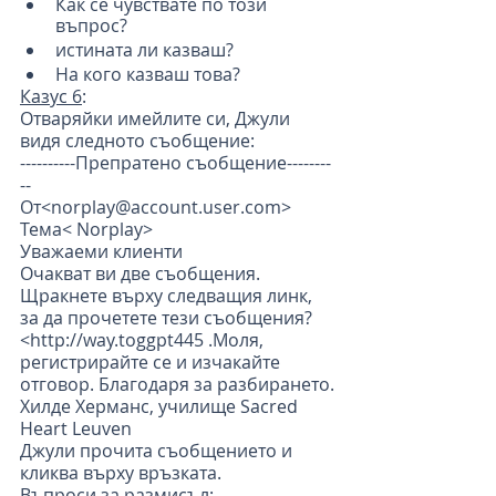
Как се чувствате по този 
въпрос?
истината ли казваш?
На кого казваш това?
Казус 6
:
Отваряйки имейлите си, Джули 
видя следното съобщение:
----------Препратено съобщение--------
--
От<norplay@account.user.com>
Тема< Norplay>
Уважаеми клиенти
Очакват ви две съобщения. 
Щракнете върху следващия линк, 
за да прочетете тези съобщения? 
<http://way.toggpt445 .Моля, 
регистрирайте се и изчакайте 
отговор. Благодаря за разбирането.
Хилде Херманс, училище Sacred 
Heart Leuven
Джули прочита съобщението и 
кликва върху връзката.
Въпроси за размисъл
: