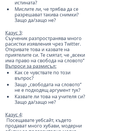
истината?
Мислите ли, че трябва да се 
разрешават такива снимки? 
Защо да/защо не?
Казус 3
:
Съученик разпространява много 
расистки изявления чрез Twitter. 
Откривате това и казвате на 
приятелите си. Те смятат, че „всеки 
има право на свобода на словото“
Въпроси за размисъл:
Как се чувствате по този 
въпрос?
Защо „свободата на словото“ 
не е подходящ аргумент тук?
Казвате ли това на учителя си? 
Защо да/защо не?
Казус 4
:
 Посещавате уебсайт, където 
продават много хубави, модерни 