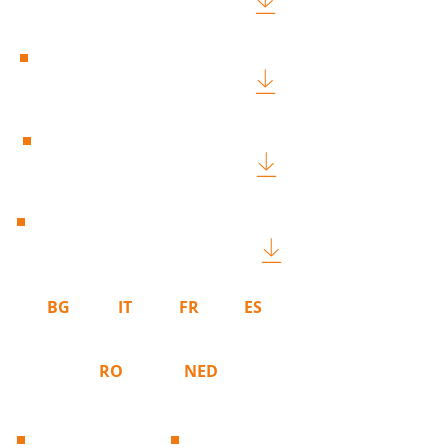
Raport Anual 2023
Raport Anual 2022
Raport Anual 2021
Raport European 2020
BG
IT
FR
ES
RO
NED