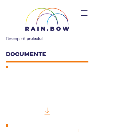
Descoperă
proiectul
DOCUMENTE
Recomandare
privind
politica RAINBOW