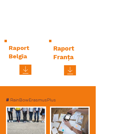
Raport
Raport
Belgia
Franţa
#
RainBowErasmusPlus