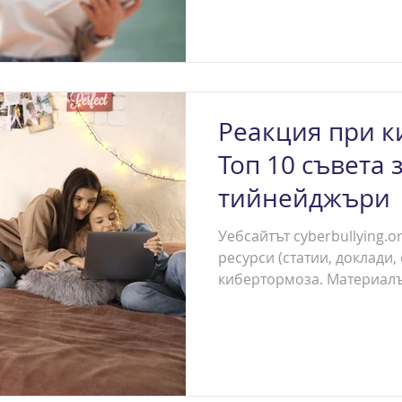
Реакция при к
Топ 10 съвета 
тийнейджъри
Уебсайтът cyberbullying.
ресурси (статии, доклади,
кибертормоза. Материалът 