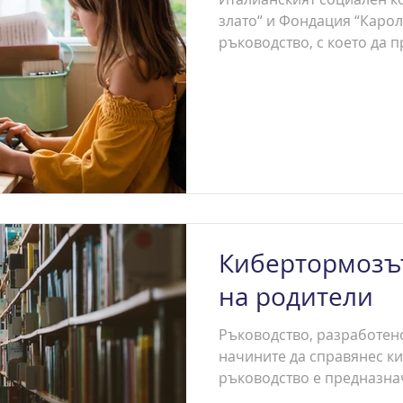
злато“ и Фондация “Каро
ръководство, с което да 
и...
Кибертормозът
на родители
Ръководство, разработено 
начините да справянес к
ръководство е предназнач