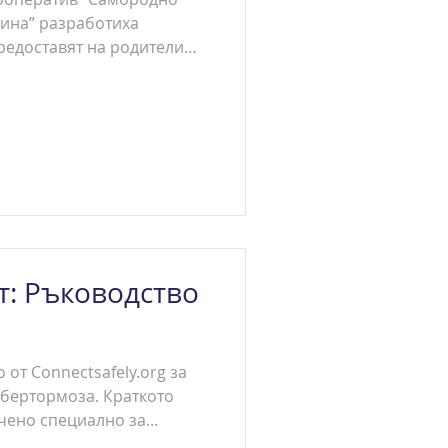
лина” разработиха
предоставят на родители
: Ръководство
от Connectsafely.org за
ибертормоза. Краткото
ено специално за...