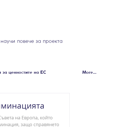
научи повече за проекта
 за ценностите на ЕС
More...
иминацията
Съвета на Европа, който
иминация, защо справянето