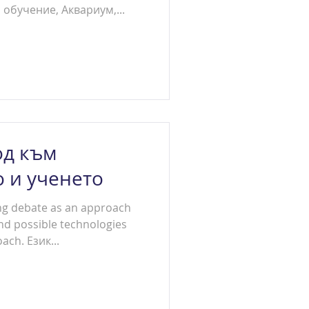
обучение, Аквариум,...
од към
 и ученето
ng debate as an approach
and possible technologies
ach. Език...