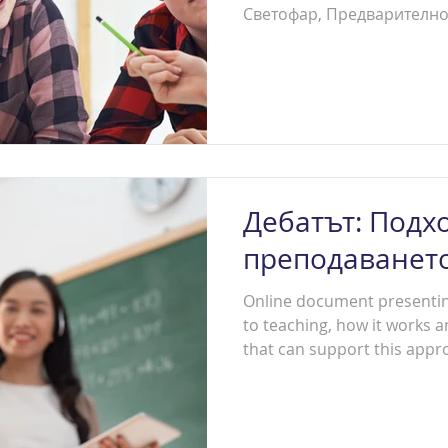
Светофар, Предварително 
Дебатът: Подх
преподаването
Online document presenti
to teaching, how it works 
that can support this appro