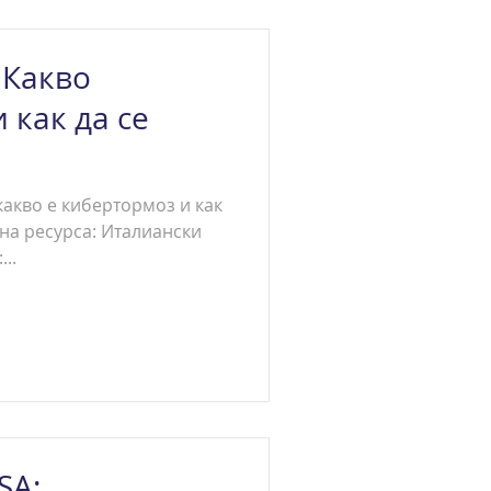
 Какво
 как да се
акво е кибертормоз и как
к на ресурса: Италиански
..
SA: