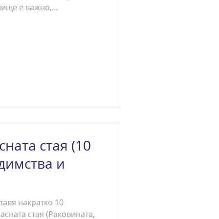
ище е важно,...
сната стая (10
едимства и
тавя накратко 10
ласната стая (Раковината,