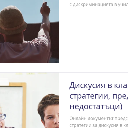
с дискриминацията в учил
Дискусия в кла
стратегии, пр
недостатъци)
Онлайн документът предс
стратегии за дискусия в к