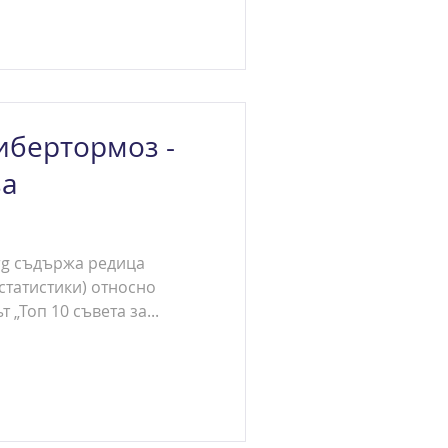
ибертормоз -
за
org съдържа редица
 статистики) относно
„Топ 10 съвета за...