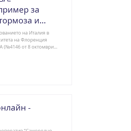
пример за
тормоза и
ованието на Италия в
ситета на Флоренция
 (№4146 от 8 октомври...
нлайн -
ооператив “Самородно