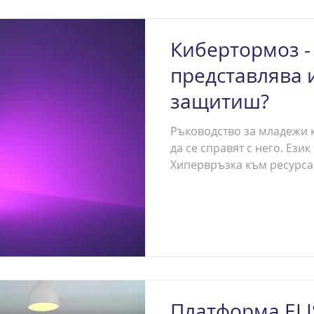
Кибертормоз -
представлява и
защитиш?
Ръководство за младежи к
да се справят с него. Ези
Хипервръзка към ресурса:.
Платформа ELI