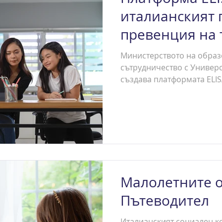
италианският 
превенция на 
кибертормоза
Министерството на образ
сътрудничество с Универ
създава платформата ELISA
Малолетните о
Пътеводител
Италианският социален к