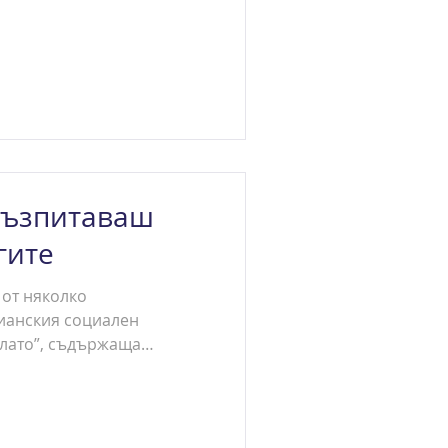
възпитаваш
гите
 от няколко
ианския социален
лато”, съдържаща