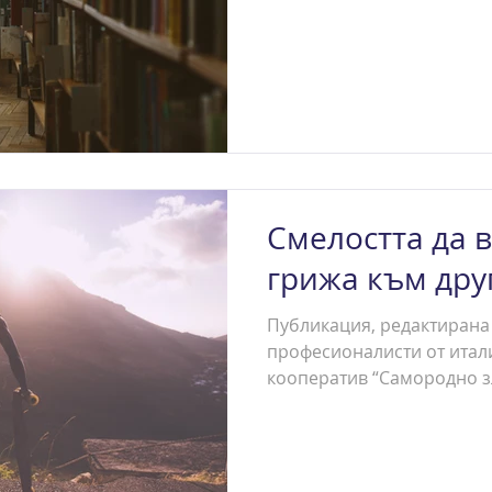
Смелостта да 
грижа към дру
Публикация, редактирана
професионалисти от итал
кооператив “Самородно з
проучване, проведено с...