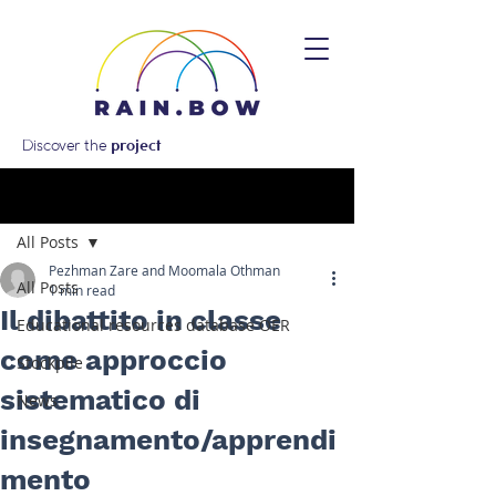
Discover the
project
Post
All Posts
Pezhman Zare and Moomala Othman
All Posts
1 min read
Il dibattito in classe
Educational resources database OER
come approccio
Stockpile
sistematico di
News
insegnamento/apprendi
mento