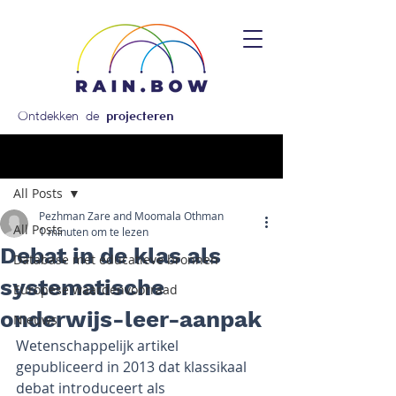
Ontdekken de
projecteren
Post
All Posts
Pezhman Zare and Moomala Othman
All Posts
1 minuten om te lezen
Debat in de klas als
Database met educatieve bronnen
systematische
Europese waardenvoorraad
onderwijs-leer-aanpak
Nieuws
Wetenschappelijk artikel 
gepubliceerd in 2013 dat klassikaal 
debat introduceert als 