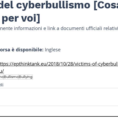
del cyberbullismo [Cos
 per voi]
nte informazioni e link a documenti ufficiali relativi
sorsa è disponibile: 
Inglese
ttps://epthinktank.eu/2018/10/28/victims-of-cyberbul
u/
mo
Bullismo
Bullying
pei