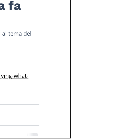
a fa
 al tema del 
lying-what-