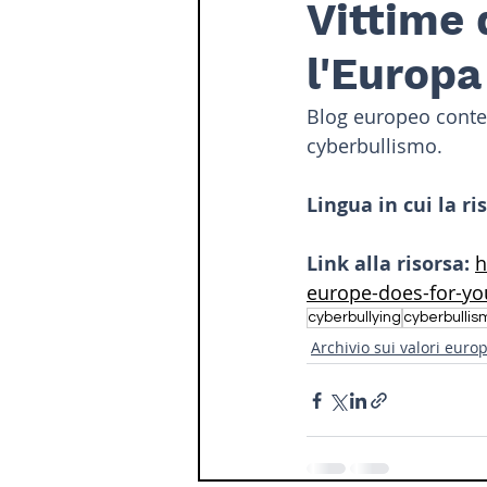
Vittime 
l'Europa
Blog europeo contene
cyberbullismo.
Lingua in cui la ri
Link alla risorsa: 
h
europe-does-for-yo
cyberbullying
cyberbullis
Archivio sui valori euro