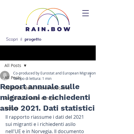
Scopri il
progetto
Post
All Posts
Co-produced by Eurostat and European Migration Network
All Posts
Tempo di lettura: 1 min
Report annuale sulle
Database delle risorse educative
migrazioni e richiedenti
Archivio sui valori europei
asilo 2021. Dati statistici
Notizie
Il rapporto riassume i dati del 2021 
sui migranti e i richiedenti asilo 
nell'UE e in Norvegia. Il documento 