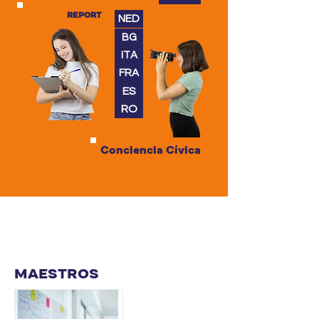
REPORT
NED
BG
ITA
FRA
ES
RO
Conciencia Cívica
MAESTROS