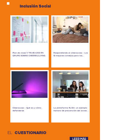
Inclusión Social
Plan de clase 4 TRABAJOS EN
Respondiendo al ciberacoso - Los
GRUPO SOBRE CIBERBULLYING
10 mejores consejos para los
adolescentes
Grupo objetivo (target group)
El sitio web cyberbullying.org
Estudiantes de secundaria de 15 a
contiene varios recursos (artículos,
18 años. No se requieren
informes, estadísticas) sobre el
conocimientos previos sobre el
ciberacoso. En concreto, 'los 10...
tema tratado...
Ciberacoso - Qué es y cómo
La plataforma ELISA: un ejemplo
defenderse
italiano de prevención del acoso y
el ciberacoso
Una guía para jóvenes sobre qué es
El Ministerio de Educación, en
el ciberacoso y cómo abordarlo
colaboración con la Universidad de
Idioma del recurso: Italiano Enlace
Florencia, con el fin de fortalecer la
al recurso:...
prevención y la lucha contra el...
EL
CUESTIONARIO
LEER MÁS