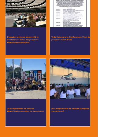
Descubre cómo se desarrolló la
Todo listo para la Conferencia Final del
Conferencia Final del proyecto
proyecto RAIN.BOW
#RainBowErasmusPlus
¡El campamento de verano
¡El Campamento de Valores Europeos
#RainBowErasmusPlus ha terminado!
ya está aquí!