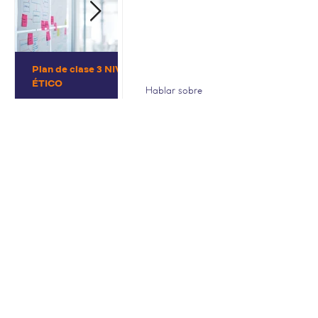
Plan de clase 3 NIVEL
Conjunto de
ÉTICO
herramientas
Hablar sobre
educativas para
Europa
desafiar el discurso
de odio y construir
contranarrativas
LEE MAS
SOCIOS