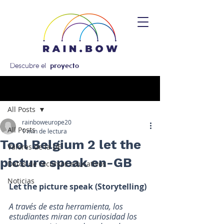
Descubre el
proyecto
Entrada
All Posts
rainboweurope20
All Posts
1 min de lectura
Tool Belgium 2 let the
Valores de la UE
picture speak en-GB
Datos de recursos educativos
Noticias
Let the picture speak (Storytelling)
A través de esta herramienta, los 
estudiantes miran con curiosidad los 