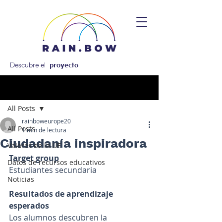
Descubre el
proyecto
Entrada
All Posts
rainboweurope20
All Posts
1 min de lectura
Ciudadanía inspiradora
Valores de la UE
Target group
Datos de recursos educativos
Estudiantes secundaria
Noticias
Resultados de aprendizaje 
esperados
Los alumnos descubren la 