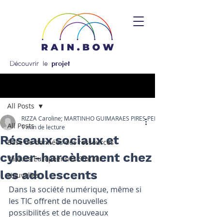
Découvrir le
projet
Post
All Posts
RIZZA Caroline; MARTINHO GUIMARAES PIRES PEREIRA Angela
All Posts
1 min de lecture
Réseaux sociaux et
Base de données des ressources
cyber-harcèlement chez
Valeurs Européennes Stocker
les adolescents
Nouvelles
Dans la société numérique, même si 
les TIC offrent de nouvelles 
possibilités et de nouveaux 