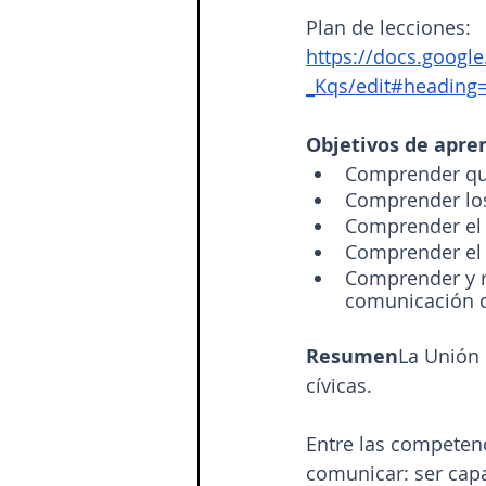
Plan de lecciones:
https://docs.goo
_Kqs/edit#heading=
Objetivos de apre
Comprender qu
Comprender los
Comprender el s
Comprender el v
Comprender y r
comunicación di
Resumen
La Unión 
cívicas.
Entre las competen
comunicar: ser cap