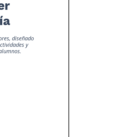
er
ía
ores, diseñado 
ctividades y 
 alumnos.