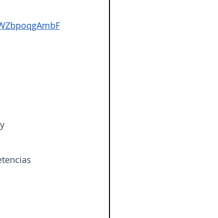
2mWZbpoqgAmbF
y 
tencias 