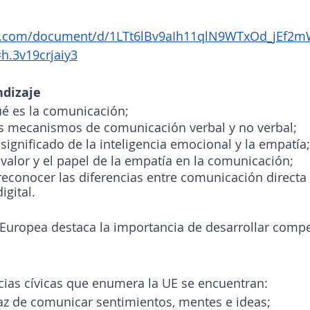
gle.com/document/d/1LTt6lBv9aIh11qlN9WTxOd_jEf
h.3v19crjaiy3
ndizaje
é es la comunicación;
 mecanismos de comunicación verbal y no verbal;
ignificado de la inteligencia emocional y la empatía;
alor y el papel de la empatía en la comunicación;
econocer las diferencias entre comunicación directa 
gital.
Europea destaca la importancia de desarrollar compe
cias cívicas que enumera la UE se encuentran:
az de comunicar sentimientos, mentes e ideas;