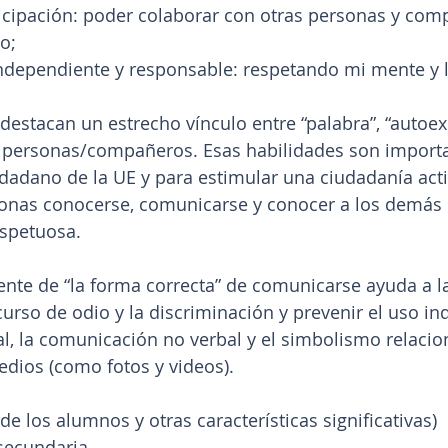
icipación: poder colaborar con otras personas y com
to;
ndependiente y responsable: respetando mi mente y l
estacan un estrecho vínculo entre “palabra”, “autoex
s personas/compañeros. Esas habilidades son importa
udadano de la UE y para estimular una ciudadanía acti
sonas conocerse, comunicarse y conocer a los demás 
espetuosa.
nte de “la forma correcta” de comunicarse ayuda a l
curso de odio y la discriminación y prevenir el uso in
, la comunicación no verbal y el simbolismo relacio
dios (como fotos y videos).
 de los alumnos y otras características significativas)
 secundaria