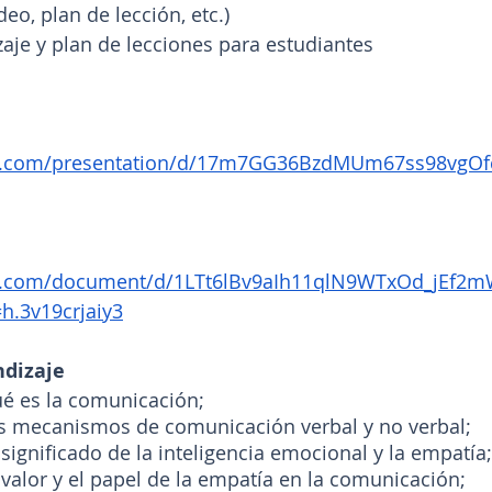
ideo, plan de lección, etc.)
je y plan de lecciones para estudiantes
le.com/presentation/d/17m7GG36BzdMUm67ss98vgOfc
gle.com/document/d/1LTt6lBv9aIh11qlN9WTxOd_jEf
h.3v19crjaiy3
ndizaje
é es la comunicación;
 mecanismos de comunicación verbal y no verbal;
ignificado de la inteligencia emocional y la empatía;
alor y el papel de la empatía en la comunicación;