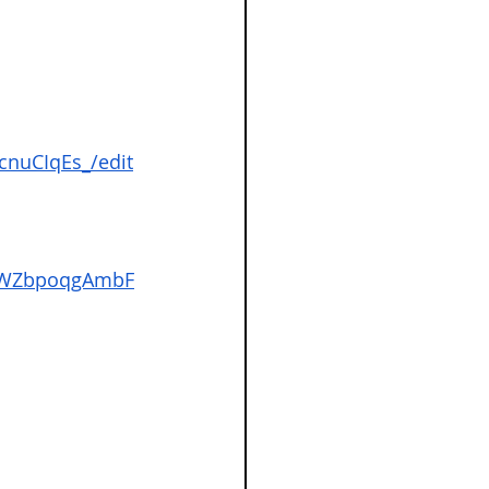
nuCIqEs_/edit
2mWZbpoqgAmbF