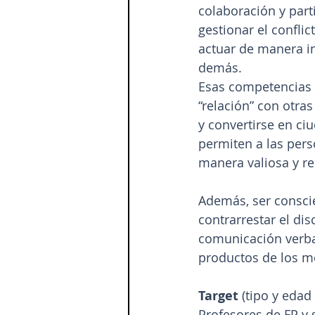
colaboración y part
gestionar el conflic
actuar de manera i
demás.
Esas competencias d
“relación” con otra
y convertirse en ci
permiten a las per
manera valiosa y r
Además, ser conscie
contrarrestar el dis
comunicación verbal
productos de los me
Target 
(tipo y edad
Profesores de FP y