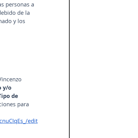
as personas a 
debido de la 
nado y los 
Vincenzo 
 y/o 
Tipo de 
ciones para 
nuCIqEs_/edit