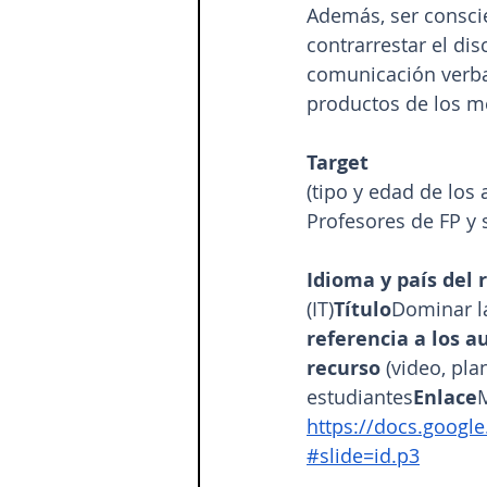
Además, ser conscie
contrarrestar el dis
comunicación verbal
productos de los me
Target 
(tipo y edad de los 
Profesores de FP y
Idioma y país del 
(IT)
Título
Dominar la
referencia a los a
recurso
 (video, pl
estudiantes
Enlace
https://docs.goog
#slide=id.p3