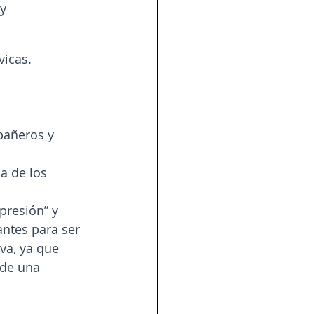
y 
vicas.
pañeros y 
a de los 
presión” y 
ntes para ser 
va, ya que 
de una 