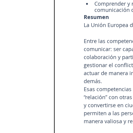
Comprender y r
comunicación di
Resumen
La Unión Europea de
Entre las competen
comunicar: ser cap
colaboración y part
gestionar el conflic
actuar de manera i
demás.
Esas competencias d
“relación” con otra
y convertirse en ci
permiten a las per
manera valiosa y r