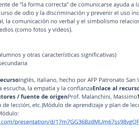
nte de “la forma correcta” de comunicarse ayuda a l
curso de odio y la discriminación y prevenir el uso in
, la comunicación no verbal y el simbolismo relacio
dios (como fotos y videos).
alumnos y otras características significativas)
 secundaria
recurso
Inglés, italiano, hecho por AFP Patronato San 
 escucha, la empatía y la confianza
Enlace al recurso
utores / fuente de origen
Prof. Malanchini, Massimo
an de lección, etc.)Módulo de aprendizaje y plan de lec
Módulo: 
le.com/presentation/d/17m7GG36BzdMUm67ss98vgOfc