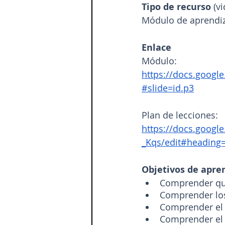
Tipo de recurso
 (v
Módulo de aprendiza
Enlace
Módulo: 
https://docs.goog
#slide=id.p3
Plan de lecciones:
https://docs.goo
_Kqs/edit#heading=
Objetivos de apre
Comprender qu
Comprender los
Comprender el s
Comprender el v