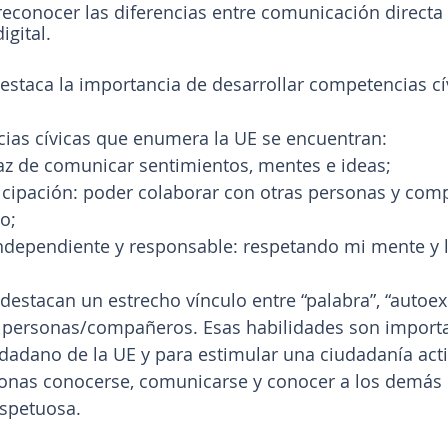
econocer las diferencias entre comunicación directa 
gital.
staca la importancia de desarrollar competencias cí
cias cívicas que enumera la UE se encuentran:
az de comunicar sentimientos, mentes e ideas;
icipación: poder colaborar con otras personas y com
to;
ndependiente y responsable: respetando mi mente y l
estacan un estrecho vínculo entre “palabra”, “autoex
s personas/compañeros. Esas habilidades son importa
udadano de la UE y para estimular una ciudadanía acti
sonas conocerse, comunicarse y conocer a los demás 
espetuosa.