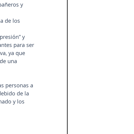
pañeros y 
a de los 
presión” y 
ntes para ser 
va, ya que 
de una 
as personas a 
debido de la 
nado y los 