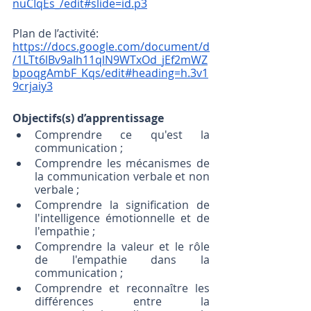
nuCIqEs_/edit#slide=id.p3
Plan de l’activité:
https://docs.google.com/document/d
/1LTt6lBv9aIh11qlN9WTxOd_jEf2mWZ
bpoqgAmbF_Kqs/edit#heading=h.3v1
9crjaiy3
Objectifs(s) d’apprentissage
Comprendre ce qu'est la 
communication ;
Comprendre les mécanismes de 
la communication verbale et non 
verbale ; 
Comprendre la signification de 
l'intelligence émotionnelle et de 
l'empathie ;
Comprendre la valeur et le rôle 
de l'empathie dans la 
communication ;
Comprendre et reconnaître les 
différences entre la 