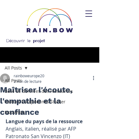
Découvrir le
projet
Post
All Posts
rainboweurope20
All Posts
2 min de lecture
Maîtriser l'écoute,
Base de données des ressources
l'empathie et la
Valeurs Européennes Stocker
confiance
Nouvelles
Langue du pays de la ressource
Anglais, italien, réalisé par AFP 
Patronato San Vincenzo (IT)