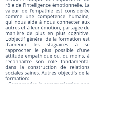
rôle de l'intelligence émotionnelle. La 
valeur de l'empathie est considérée 
comme une compétence humaine, 
qui nous aide à nous connecter aux 
autres et à leur émotion, partagée de 
manière de plus en plus cognitive. 
L'objectif général de la formation est 
d'amener les stagiaires à se 
rapprocher le plus possible d'une 
attitude empathique ou, du moins, à 
reconnaître son rôle fondamental 
dans la construction de relations 
sociales saines. Autres objectifs de la 
formation:
- Comprendre la communication non 
verbale dans le cadre de la "bulle de 
communication numérique", c'est-à-
dire l'échange et l’utilisation massif 
de messages numériques ;
- Savoir différentier le "e-sarcasme" 
du "e-sérieux", du "e-froid" du "e-
formel", ou du " e-occupé " du " e-
fâché " en mettant en perspective les 