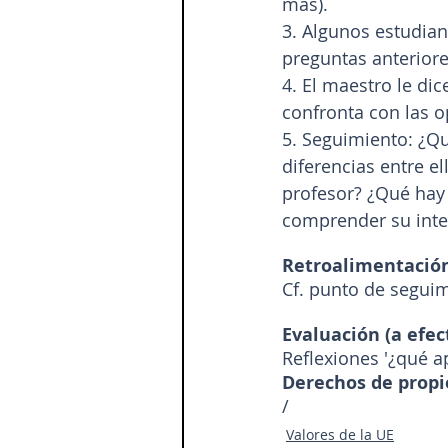
más).
3. Algunos estudian
preguntas anteriore
4. El maestro le dic
confronta con las o
5. Seguimiento: ¿Q
diferencias entre el
profesor? ¿Qué hay 
comprender su inter
Retroalimentación
Cf. punto de segui
Evaluación (a efect
Reflexiones '¿qué 
Derechos de propie
/
Valores de la UE