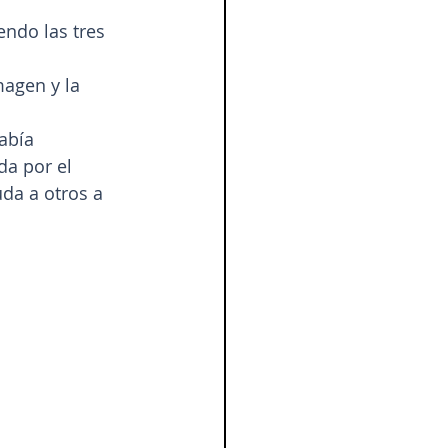
ndo las tres 
magen y la 
abía 
da por el 
da a otros a 