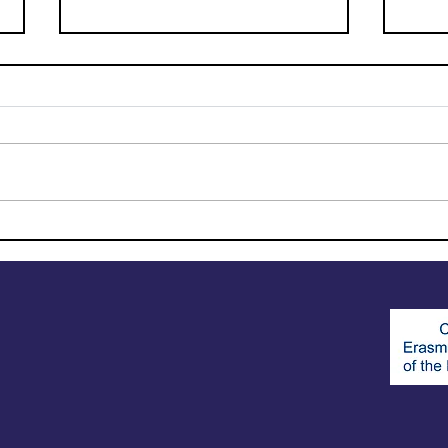
Conjunto de herramientas
¡Ere
educativas para desafiar el
elec
discurso de odio y
construir contranarrativas