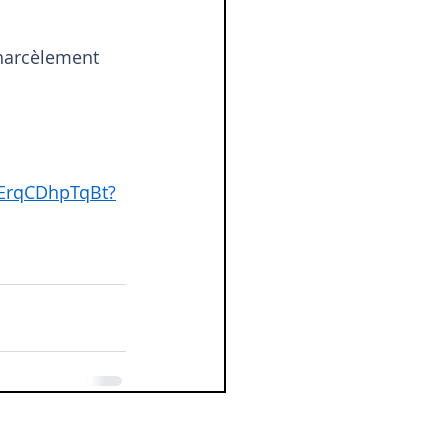
 harcèlement 
uErqCDhpTqBt?