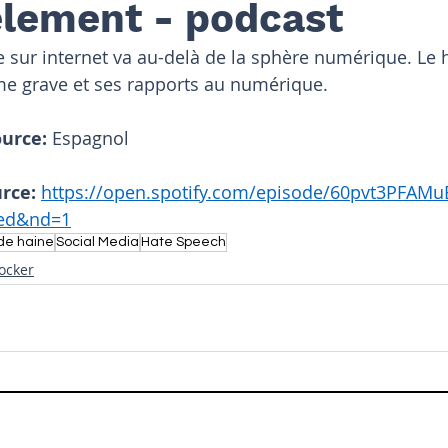
èlement - podcast
e sur internet va au-delà de la sphère numérique. Le
me grave et ses rapports au numérique.
urce: 
Espagnol
rce: 
https://open.spotify.com/episode/60pvt3PFAM
6ed&nd=1
de haine
Social Media
Hate Speech
ocker