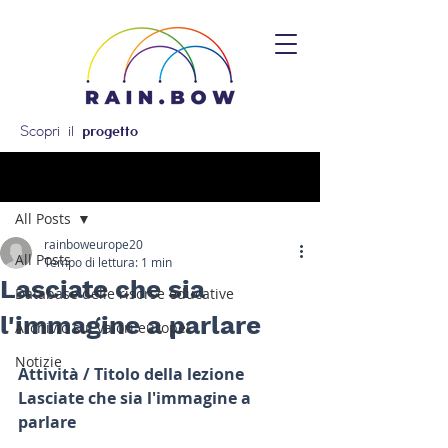
Scopri il
progetto
Post
All Posts
rainboweurope20
All Posts
Tempo di lettura: 1 min
Lasciate che sia
Database delle risorse educative
l'immagine a parlare
Archivio sui valori europei
Notizie
Attività / Titolo della lezione
Lasciate che sia l'immagine a 
parlare