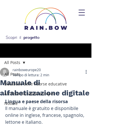
Scopri il
progetto
Post
All Posts
rainboweurope20
All Posts
Tempo di lettura: 2 min
Manuale di
Database delle risorse educative
alfabetizzazione digitale
Archivio sui valori europei
Lingua e paese della risorsa
Notizie
Il manuale è gratuito e disponibile 
online in inglese, francese, spagnolo, 
lettone e italiano.