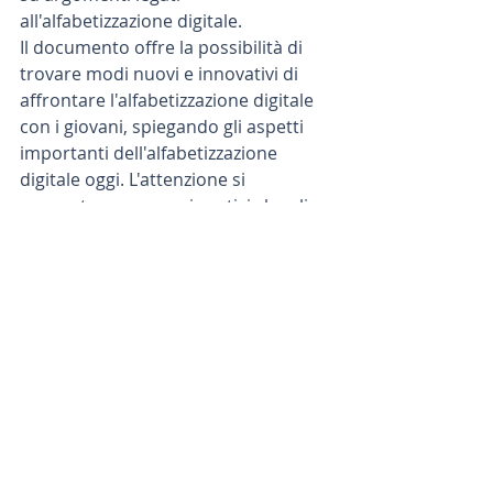
all'alfabetizzazione digitale. 
Il documento offre la possibilità di 
trovare modi nuovi e innovativi di 
affrontare l'alfabetizzazione digitale 
con i giovani, spiegando gli aspetti 
importanti dell'alfabetizzazione 
digitale oggi. L'attenzione si 
concentra su esempi pratici che gli 
insegnanti e gli educatori possono 
facilmente mettere in pratica con i 
loro studenti. 
Il manuale è gratuito e disponibile 
online in inglese, francese, italiano, 
spagnolo e lettone.
Media Literacy
fact checking
Critical Thinking
New information technology
conspiracy theories
Database delle risorse educative