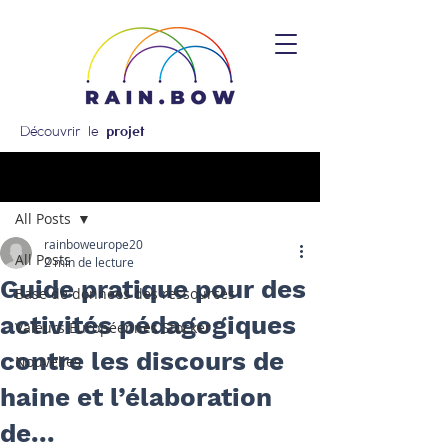
Découvrir le
projet
Post
All Posts
rainboweurope20
All Posts
2 min de lecture
Guide pratique pour des
Base de données des ressources
activités pédagogiques
Valeurs Européennes Stocker
contre les discours de
Nouvelles
haine et l’élaboration
de...