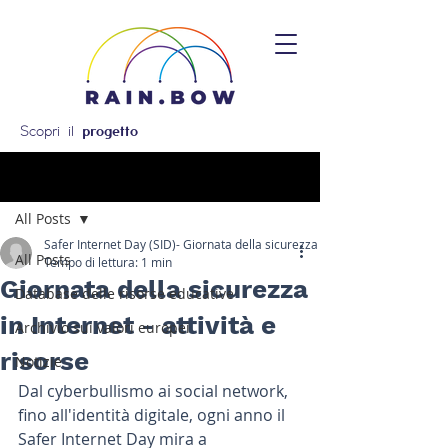
Scopri il
progetto
Post
All Posts
Safer Internet Day (SID)- Giornata della sicurezza in Internet
All Posts
Tempo di lettura: 1 min
Giornata della sicurezza
Database delle risorse educative
in Internet - attività e
Archivio sui valori europei
risorse
Notizie
Dal cyberbullismo ai social network, 
fino all'identità digitale, ogni anno il 
Safer Internet Day mira a 