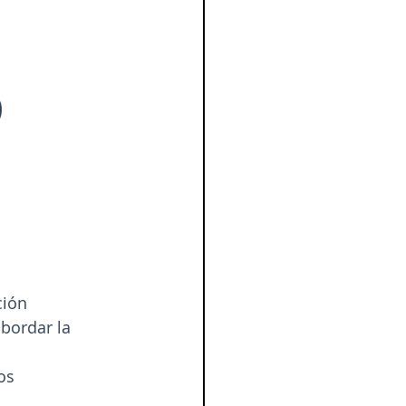
)
ción
bordar la 
os 