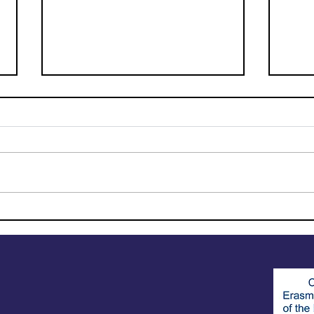
Conjunto de herramientas
¡Ere
educativas para desafiar el
elec
discurso de odio y
construir contranarrativas