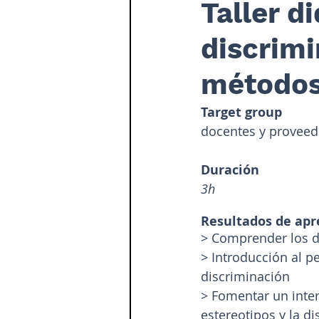
Taller d
discrimi
métodos
Target group 
docentes y proveed
Duración
3h
Resultados de apr
> Comprender los d
> Introducción al p
discriminación
> Fomentar un inter
estereotipos y la d