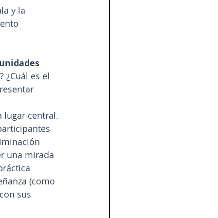
a y la 
iento 
 unidades
 ¿Cuál es el 
resentar 
lugar central. 
participantes 
iminación 
er una mirada 
práctica 
señanza (como 
 con sus 