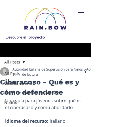
Descubre el
proyecto
Entrada
All Posts
Autoridad Italiana de Supervisión para Niños y Adolescentes
All Posts
1 min de lectura
Ciberacoso - Qué es y
Valores de la UE
cómo defenderse
Datos de recursos educativos
Una guía para jóvenes sobre qué es 
Noticias
el ciberacoso y cómo abordarlo
Idioma del recurso: 
Italiano