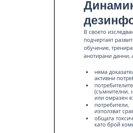
Динамик
дезинфо
В своето изследва
подчертаят развит
обучение, тренира
анотирани данни, 
няма доказател
активни потре
потребителит
(съмнителни, 
или омразен е
потребители,
използват сра
общата токсич
като брой ком