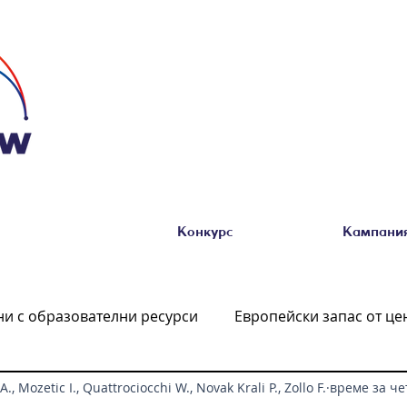
Конкурс
Кампания
ни с образователни ресурси
Европейски запас от це
A., Mozetic I., Quattrociocchi W., Novak Krali P., Zollo F.
време за че