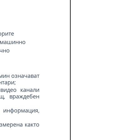
орите 
а машинно 
чно 
мин означават 
нтари;
видео канали 
щ,  враждебен 
информация, 
змерена както 