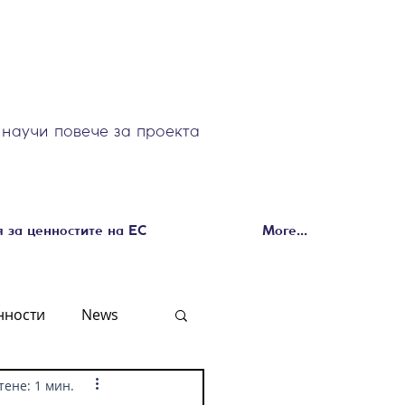
научи повече за проекта
 за ценностите на ЕС
More...
нности
News
тене: 1 мин.