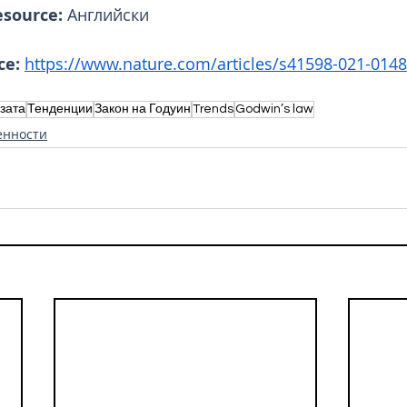
esource: 
Английски
ce: 
https://www.nature.com/articles/s41598-021-014
зата
Тенденции
Закон на Годуин
Trends
Godwin’s law
енности