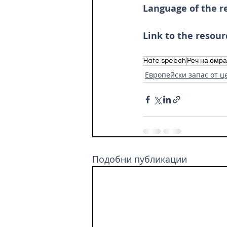
Language of the r
Link to the resour
Hate speech
Реч на омра
Европейски запас от ц
Подобни публикации